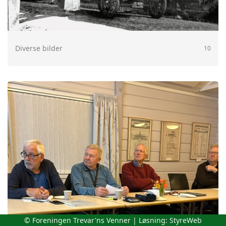
Diverse bilder
10
© Foreningen Trevar'ns Venner | Løsning:
StyreWeb